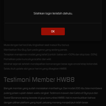
Customer Service 24 Jam Tim support siap membantu kapan saja melalui live chat,
WhatsApp, dan Telegram.
Silahkan login terlebih dahulu.
Strategi Bermain Slot Gacor Hari Ini
di HW88
OK
Agar lebih maksimal saat bermain slot gacor hari ini, berikut beberapa strategi yang sering
digunakan member sukses HW88:
Mulai dengan bet kecil lalu tingkatkan saat masuk fitur bonus.
Manfaatkan fitur Buy Spin pada game yang sedang panas.
Terapkan manajemen modal yang ketat (contoh: batas win +50% dan stop loss -30%).
Perhatikan pola munculnya scatter dan wild.
Istirahat sejenak setelah mendapatkan kemenangan besar agar emosi tetap terkendali.
Selalu ikuti update slot gacor hari ini yang dibagikan HW88.
Testimoni Member HW88
Banyak member yang sudah merasakan manfaatnya. Dari modal 200 ribu bisa membawa
pulang jutaan rupiah dalam waktu singkat. Testimoni maxwin dari Gates of Olympus dan
Sweet Bonanza sering beredar di grup komunitas HW88. Hal ini membuktikan bahwa
dengan pilihan platform yang tepat, peluang menang menjadi jauh lebih besar.