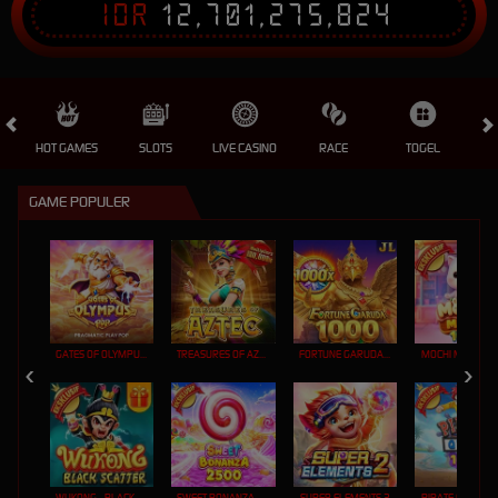
IDR
12,701,275,824
HOT GAMES
SLOTS
LIVE CASINO
RACE
TOGEL
OL
GAME POPULER
GATES OF OLYMPUS POP
TREASURES OF AZTEC
FORTUNE GARUDA 1000
MOCHI MANIA 1
WUKONG - BLACK SCATTER
SWEET BONANZA 2500
SUPER ELEMENTS 2
PIRATE QUEST 1