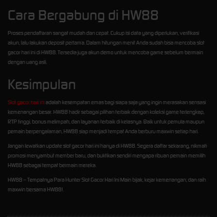
Cara Bergabung di HW88
Proses pendaftaran sangat mudah dan cepat. Cukup isi data yang diperlukan, verifikasi
akun, lalu lakukan deposit pertama. Dalam hitungan menit Anda sudah bisa mencoba slot
gacor hari ini di HW88. Tersedia juga akun demo untuk mencoba game sebelum bermain
dengan uang asli.
Kesimpulan
Slot gacor hari ini
adalah kesempatan emas bagi siapa saja yang ingin merasakan sensasi
kemenangan besar. HW88 hadir sebagai pilihan terbaik dengan koleksi game terlengkap,
RTP tinggi, bonus melimpah, dan layanan terbaik di kelasnya. Baik untuk pemula maupun
pemain berpengalaman, HW88 siap menjadi tempat Anda berburu maxwin setiap hari.
Jangan lewatkan update slot gacor hari ini hanya di HW88. Segera daftar sekarang, nikmati
promosi menyambut member baru, dan buktikan sendiri mengapa ribuan pemain memilih
HW88 sebagai tempat bermain mereka.
HW88 – Tempatnya Para Hunter Slot Gacor Hari Ini Main bijak, kejar kemenangan, dan raih
maxwin bersama HW88!.