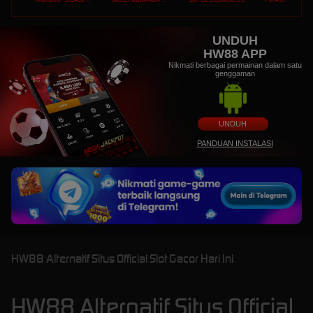
UNDUH
HW88 APP
Nikmati berbagai permainan dalam satu
genggaman
UNDUH
PANDUAN INSTALASI
HW88 Alternatif Situs Official Slot Gacor Hari Ini
HW88 Alternatif Situs Official