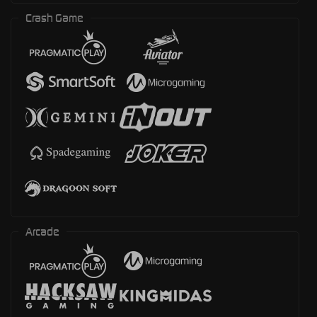
Crash Game
Arcade