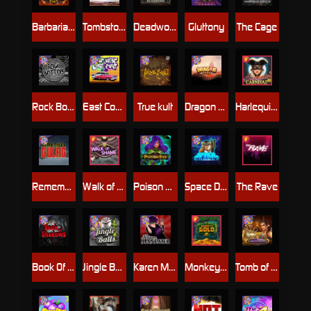
Barbarian Fury
Tombstone
Deadwood xNudge
Gluttony
The Cage
Rock Bottom
East Coast Vs West Coast
True kult
Dragon Tribe
Harlequin Carnival
Remember Gulag
Walk of Shame
Poison Eve
Space Donkey
The Rave
Book Of Shadows
Jingle Balls
Karen Maneater
Monkey's Gold xPays
Tomb of Nefertiti