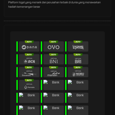
Platform togel yang menarik dari perusahan terbaik di dunia yang menawarkan
hadiah kemenangan besar