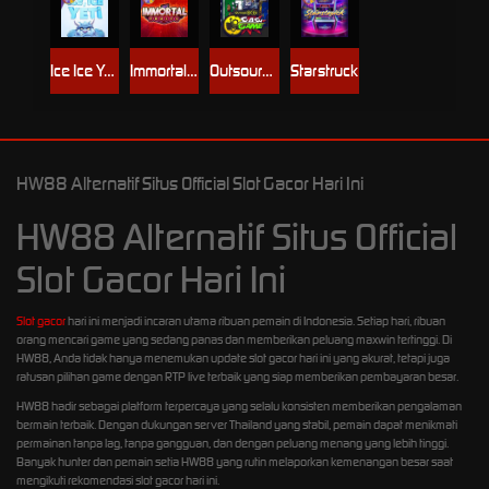
Ice Ice Yeti
Immortal Fruits
Outsourced: Slash Game
Starstruck
HW88 Alternatif Situs Official Slot Gacor Hari Ini
HW88 Alternatif Situs Official
Slot Gacor Hari Ini
Slot gacor
hari ini menjadi incaran utama ribuan pemain di Indonesia. Setiap hari, ribuan
orang mencari game yang sedang panas dan memberikan peluang maxwin tertinggi. Di
HW88, Anda tidak hanya menemukan update slot gacor hari ini yang akurat, tetapi juga
ratusan pilihan game dengan RTP live terbaik yang siap memberikan pembayaran besar.
HW88 hadir sebagai platform terpercaya yang selalu konsisten memberikan pengalaman
bermain terbaik. Dengan dukungan server Thailand yang stabil, pemain dapat menikmati
permainan tanpa lag, tanpa gangguan, dan dengan peluang menang yang lebih tinggi.
Banyak hunter dan pemain setia HW88 yang rutin melaporkan kemenangan besar saat
mengikuti rekomendasi slot gacor hari ini.