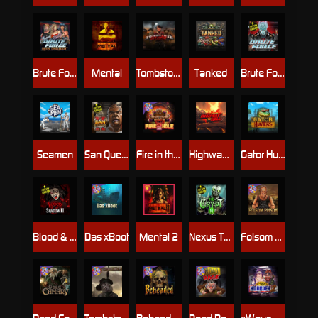
Brute Force: Alien Onslaught
Mental
Tombstone Slaughter
Tanked
Brute Force
Seamen
San Quentin 2: Death Row
Fire in the Hole 2
Highway to Hell
Gator Hunters
Blood & Shadow 2
Das xBoot
Mental 2
Nexus The Crypt
Folsom Prison