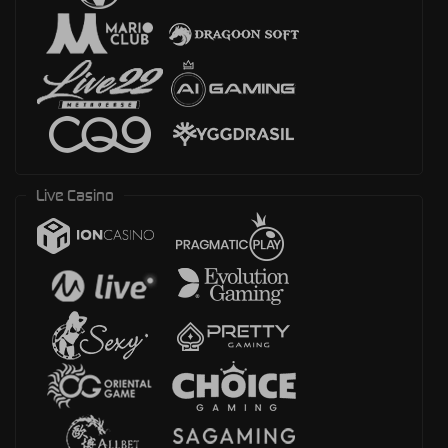
Live Casino