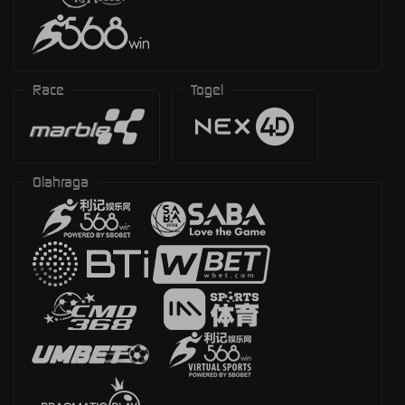
Race
Togel
Olahraga