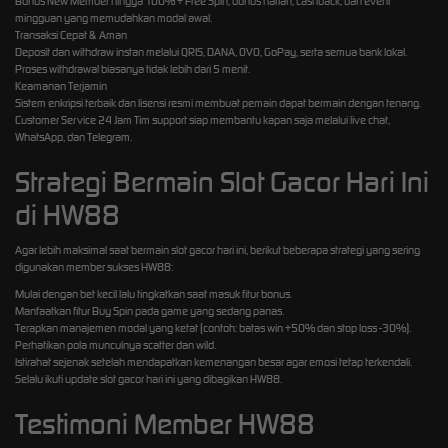
Bonus New Member hingga 100% + Free Spin, bonus harian, cashback, dan event
mingguan yang memudahkan modal awal.
Transaksi Cepat & Aman
Deposit dan withdraw instan melalui QRIS, DANA, OVO, GoPay, serta semua bank lokal.
Proses withdrawal biasanya tidak lebih dari 5 menit.
Keamanan Terjamin
Sistem enkripsi terbaik dan lisensi resmi membuat pemain dapat bermain dengan tenang.
Customer Service 24 Jam Tim support siap membantu kapan saja melalui live chat,
WhatsApp, dan Telegram.
Strategi Bermain Slot Gacor Hari Ini
di HW88
Agar lebih maksimal saat bermain slot gacor hari ini, berikut beberapa strategi yang sering
digunakan member sukses HW88:
Mulai dengan bet kecil lalu tingkatkan saat masuk fitur bonus.
Manfaatkan fitur Buy Spin pada game yang sedang panas.
Terapkan manajemen modal yang ketat (contoh: batas win +50% dan stop loss -30%).
Perhatikan pola munculnya scatter dan wild.
Istirahat sejenak setelah mendapatkan kemenangan besar agar emosi tetap terkendali.
Selalu ikuti update slot gacor hari ini yang dibagikan HW88.
Testimoni Member HW88