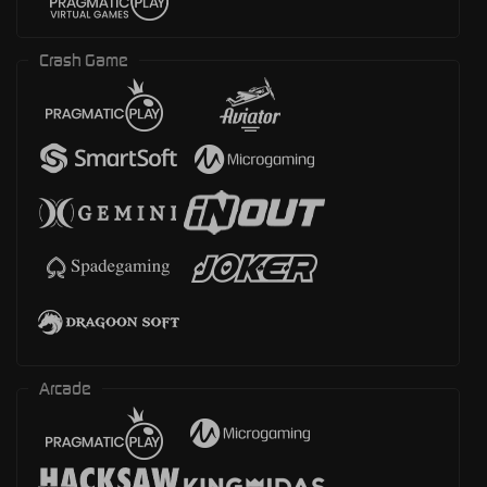
Crash Game
Arcade