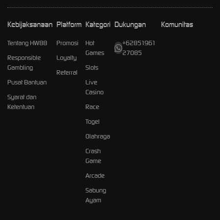
Kebijaksanaan
Platform
Kategori
Dukungan
Komunitas
Tentang HW88
Promosi
Hot
+62851961
Games
27085
Responsible
Loyalty
Gambling
Slots
Referral
Pusat Bantuan
Live
Casino
Syarat dan
Ketentuan
Race
Togel
Olahraga
Crash
Game
Arcade
Sabung
Ayam