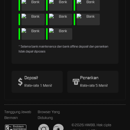
* Selama bank maintenance dan bank offline deposit dan penarikan
tidak dapat diproses
Deposit
Penarikan
Rata-rata 1 Menit
Rata-rata 5 Menit
Tanggung Jawab
Browser Yang
Bermain
Didukung
©2026 HW88. Hak cipta