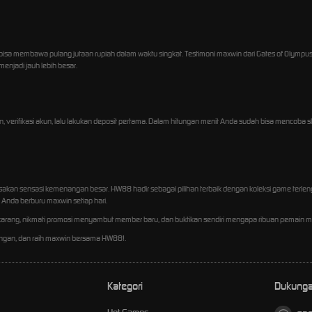
a membawa pulang jutaan rupiah dalam waktu singkat. Testimoni maxwin dari Gates of Olympus 
njadi jauh lebih besar.
, verifikasi akun, lalu lakukan deposit pertama. Dalam hitungan menit Anda sudah bisa mencoba 
kan sensasi kemenangan besar. HW88 hadir sebagai pilihan terbaik dengan koleksi game terlengka
nda berburu maxwin setiap hari.
 sekarang, nikmati promosi menyambut member baru, dan buktikan sendiri mengapa ribuan pemain
nangan, dan raih maxwin bersama HW88!.
Kategori
Dukung