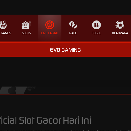
T GAMES
SLOTS
LIVE CASINO
RACE
TOGEL
OLAHRAGA
EVO GAMING
cial Slot Gacor Hari Ini