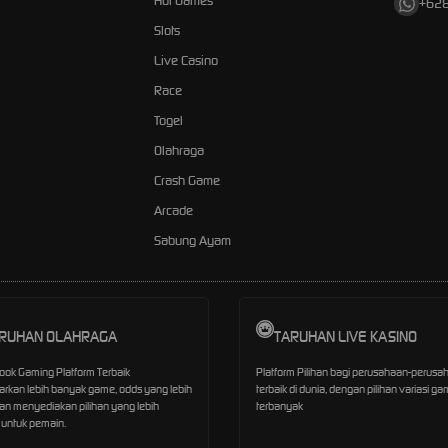
Hot Games
+62
Slots
Live Casino
Race
Togel
Olahraga
Crash Game
Arcade
Sabung Ayam
RUHAN OLAHRAGA
TARUHAN LIVE KASINO
ook Gaming Platform Terbaik
Platform Pilihan bagi perusahaan-perusa
kan lebih banyak game, odds yang lebih
terbaik di dunia, dengan pilihan variasi g
 dan menyediakan pilihan yang lebih
terbanyak
untuk pemain.