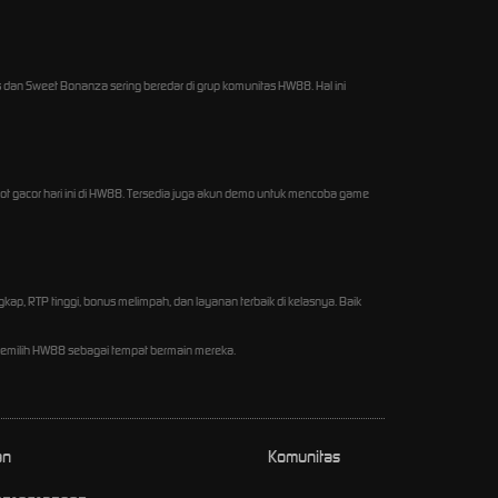
dan Sweet Bonanza sering beredar di grup komunitas HW88. Hal ini
slot gacor hari ini di HW88. Tersedia juga akun demo untuk mencoba game
p, RTP tinggi, bonus melimpah, dan layanan terbaik di kelasnya. Baik
 memilih HW88 sebagai tempat bermain mereka.
an
Komunitas