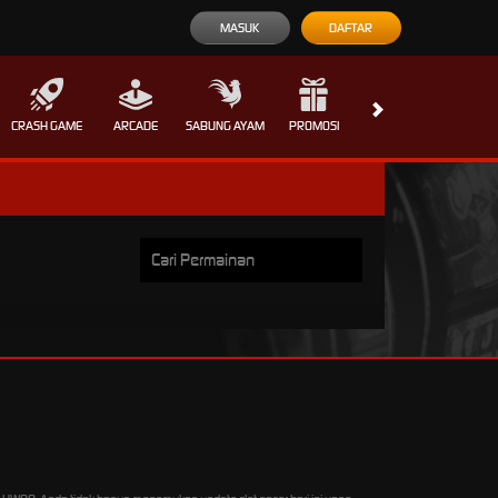
MASUK
DAFTAR
CRASH GAME
ARCADE
SABUNG AYAM
PROMOSI