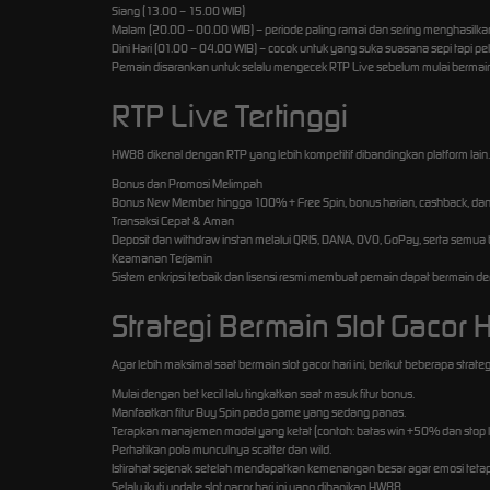
Siang (13.00 – 15.00 WIB)
Malam (20.00 – 00.00 WIB) – periode paling ramai dan sering menghasilk
Dini Hari (01.00 – 04.00 WIB) – cocok untuk yang suka suasana sepi tapi pel
Pemain disarankan untuk selalu mengecek RTP Live sebelum mulai bermain
RTP Live Tertinggi
HW88 dikenal dengan RTP yang lebih kompetitif dibandingkan platform lain.
Bonus dan Promosi Melimpah
Bonus New Member hingga 100% + Free Spin, bonus harian, cashback, d
Transaksi Cepat & Aman
Deposit dan withdraw instan melalui QRIS, DANA, OVO, GoPay, serta semua ba
Keamanan Terjamin
Sistem enkripsi terbaik dan lisensi resmi membuat pemain dapat bermain d
Strategi Bermain Slot Gacor 
Agar lebih maksimal saat bermain slot gacor hari ini, berikut beberapa str
Mulai dengan bet kecil lalu tingkatkan saat masuk fitur bonus.
Manfaatkan fitur Buy Spin pada game yang sedang panas.
Terapkan manajemen modal yang ketat (contoh: batas win +50% dan stop 
Perhatikan pola munculnya scatter dan wild.
Istirahat sejenak setelah mendapatkan kemenangan besar agar emosi tetap 
Selalu ikuti update slot gacor hari ini yang dibagikan HW88.