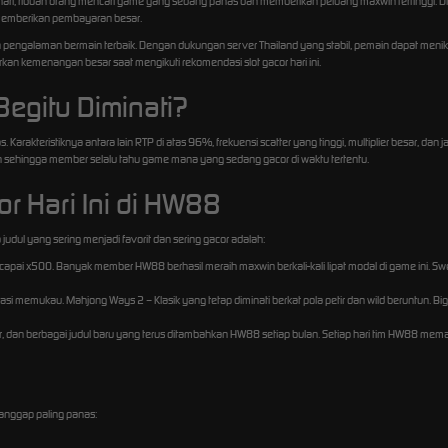
ap hari, ribuan orang mencari game yang sedang panas dan memberikan peluang maxwin tertinggi. 
p memberikan pembayaran besar.
n pengalaman bermain terbaik. Dengan dukungan server Thailand yang stabil, pemain dapat men
kan kemenangan besar saat mengikuti rekomendasi slot gacor hari ini.
Begitu Diminati?
Karakteristiknya antara lain RTP di atas 96%, frekuensi scatter yang tinggi, multiplier besar, dan
 sehingga member selalu tahu game mana yang sedang gacor di waktu tertentu.
r Hari Ini di HW88
udul yang sering menjadi favorit dan sering gacor adalah:
capai x500. Banyak member HW88 berhasil meraih maxwin berkali-kali lipat modal di game ini. 
animasi memukau. Mahjong Ways 2 – Klasik yang tetap diminati berkat pola petir dan wild beruntun. 
r, dan berbagai judul baru yang terus ditambahkan HW88 setiap bulan. Setiap hari tim HW88 mema
anggap paling panas: