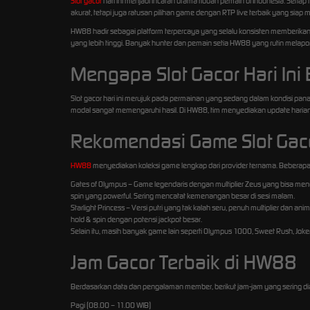
Slot gacor
hari ini menjadi incaran utama ribuan pemain di Indonesia. Seti
akurat, tetapi juga ratusan pilihan game dengan RTP live terbaik yang sia
HW88 hadir sebagai platform terpercaya yang selalu konsisten memberika
yang lebih tinggi. Banyak hunter dan pemain setia HW88 yang rutin melapor
Mengapa Slot Gacor Hari Ini 
Slot gacor hari ini merujuk pada permainan yang sedang dalam kondisi panas. 
modal sangat memengaruhi hasil. Di HW88, tim menyediakan update harian
Rekomendasi Game Slot Gaco
HW88
menyediakan koleksi game lengkap dari provider ternama. Beberapa j
Gates of Olympus – Game legendaris dengan multiplier Zeus yang bisa men
spin yang powerful. Sering mencatat kemenangan besar di sesi malam.
Starlight Princess – Versi putri yang tak kalah seru, penuh multiplier dan 
hold & spin dengan potensi jackpot besar.
Selain itu, masih banyak game lain seperti Olympus 1000, Sweet Rush, Joke
Jam Gacor Terbaik di HW88
Berdasarkan data dan pengalaman member, berikut jam-jam yang sering di
Pagi (08.00 – 11.00 WIB)