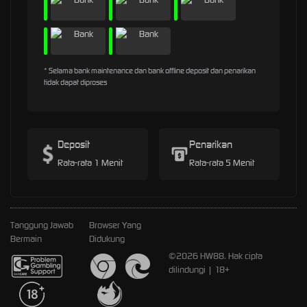
* Selama bank maintenance dan bank offline deposit dan penarikan
tidak dapat diproses
Deposit
Penarikan
Rata-rata 1 Menit
Rata-rata 5 Menit
Tanggung Jawab
Browser Yang
Bermain
Didukung
©2026 HW88. Hak cipta
dilindungi | 18+