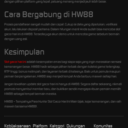
dengan pilihan platform yang tepat, peluang menang menjadi jauh lebih besar.
Cara Bergabung di HW88
Proses pendaftaran sangat mudah dan cepat. Cukup isi data yang diperlukan, verifikasi
akun, lalu lakukan deposit pertama. Dalam hitungan menit Anda sudah bisa mencoba slot
gacor hari ini di HW88. Tersedia juga akun demo untuk mencoba game sebelum bermain
dengan uang asli.
Kesimpulan
Slot gacor hari ini
adalah kesempatan emas bagi siapa saja yang ingin merasakan sensasi
kemenangan besar. HW88 hadir sebagai pilihan terbaik dengan koleksi game terlengkap,
RTP tinggi, bonus melimpah, dan layanan terbaik di kelasnya. Baik untuk pemula maupun
pemain berpengalaman, HW88 siap menjadi tempat Anda berburu maxwin setiap hari.
Jangan lewatkan update slot gacor hari ini hanya di HW88. Segera daftar sekarang, nikmati
promosi menyambut member baru, dan buktikan sendiri mengapa ribuan pemain memilih
HW88 sebagai tempat bermain mereka.
HW88 – Tempatnya Para Hunter Slot Gacor Hari Ini Main bijak, kejar kemenangan, dan raih
maxwin bersama HW88!.
Kebijaksanaan
Platform
Kategori
Dukungan
Komunitas