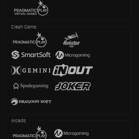
Crash Game
Arcade