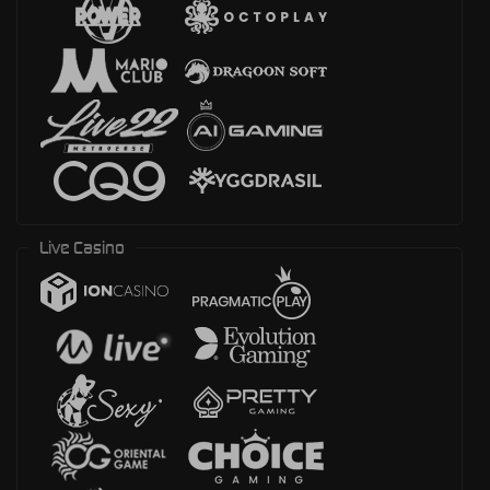
Live Casino