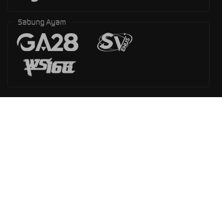
Sabung Ayam