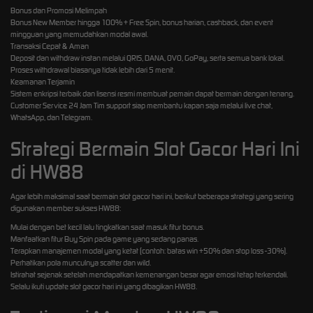
Bonus dan Promosi Melimpah
Bonus New Member hingga 100% + Free Spin, bonus harian, cashback, dan event
mingguan yang memudahkan modal awal.
Transaksi Cepat & Aman
Deposit dan withdraw instan melalui QRIS, DANA, OVO, GoPay, serta semua bank lokal.
Proses withdrawal biasanya tidak lebih dari 5 menit.
Keamanan Terjamin
Sistem enkripsi terbaik dan lisensi resmi membuat pemain dapat bermain dengan tenang.
Customer Service 24 Jam Tim support siap membantu kapan saja melalui live chat,
WhatsApp, dan Telegram.
Strategi Bermain Slot Gacor Hari Ini
di HW88
Agar lebih maksimal saat bermain slot gacor hari ini, berikut beberapa strategi yang sering
digunakan member sukses HW88:
Mulai dengan bet kecil lalu tingkatkan saat masuk fitur bonus.
Manfaatkan fitur Buy Spin pada game yang sedang panas.
Terapkan manajemen modal yang ketat (contoh: batas win +50% dan stop loss -30%).
Perhatikan pola munculnya scatter dan wild.
Istirahat sejenak setelah mendapatkan kemenangan besar agar emosi tetap terkendali.
Selalu ikuti update slot gacor hari ini yang dibagikan HW88.