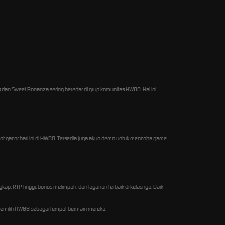
dan Sweet Bonanza sering beredar di grup komunitas HW88. Hal ini
slot gacor hari ini di HW88. Tersedia juga akun demo untuk mencoba game
p, RTP tinggi, bonus melimpah, dan layanan terbaik di kelasnya. Baik
 memilih HW88 sebagai tempat bermain mereka.