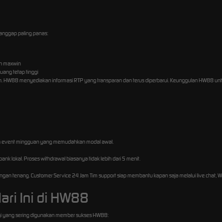
anggap paling panas:
an maxwin
uang tetap tinggi
. HW88 menyediakan informasi RTP yang transparan dan terus diperbarui. Keunggulan HW88 unt
an event mingguan yang memudahkan modal awal.
nk lokal. Proses withdrawal biasanya tidak lebih dari 5 menit.
engan tenang. Customer Service 24 Jam Tim support siap membantu kapan saja melalui live chat, 
Hari Ini di HW88
ategi yang sering digunakan member sukses HW88: