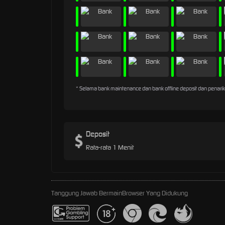
* Selama bank maintenance dan bank offline deposit dan penarik
Deposit
Rata-rata 1 Menit
Tanggung Jawab Bermain
Browser Yang Didukung