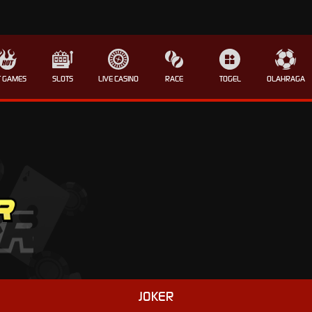
T GAMES
SLOTS
LIVE CASINO
RACE
TOGEL
OLAHRAGA
JOKER