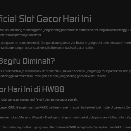
cial Slot Gacor Hari Ini
ap hari, ribuan orang mencari game yang sedang panas dan memberikan peluang maxwin tertinggi. 
p memberikan pembayaran besar.
n pengalaman bermain terbaik. Dengan dukungan server Thailand yang stabil, pemain dapat men
kan kemenangan besar saat mengikuti rekomendasi slot gacor hari ini.
Begitu Diminati?
Karakteristiknya antara lain RTP di atas 96%, frekuensi scatter yang tinggi, multiplier besar, dan
 sehingga member selalu tahu game mana yang sedang gacor di waktu tertentu.
r Hari Ini di HW88
udul yang sering menjadi favorit dan sering gacor adalah:
capai x500. Banyak member HW88 berhasil meraih maxwin berkali-kali lipat modal di game ini. 
animasi memukau. Mahjong Ways 2 – Klasik yang tetap diminati berkat pola petir dan wild beruntun. 
r, dan berbagai judul baru yang terus ditambahkan HW88 setiap bulan. Setiap hari tim HW88 mema