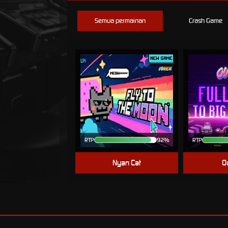
Semua permainan
Crash Game
RTP
92%
RTP
Nyan Cat
O