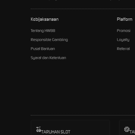
Kebijaksanaan
Platform
Tentang HW88
Promosi
Responsible Gambling
Loyalty
Pusat Bantuan
Referral
Syarat dan Ketentuan
TARUHAN SLOT
TA