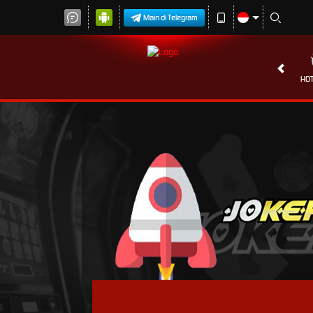
Main di Telegram
HO