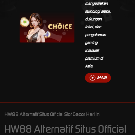
menyediakan
teknologi stabil,
dukungan
lokal, dan
pengalaman
gaming
interaktif
premium di
Asia.
MAIN
HW88 Alternatif Situs Official Slot Gacor Hari Ini
HW88 Alternatif Situs Official