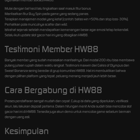
Mulai dengan bet kecil lalu tingkatkan saat masuk fitur bonus.
Manfaatkan fitur Buy Spin pada game yang sedang panas.
Terapkan manajemen modal yang ketat (contoh: batas win +50% dan stop loss -30%).
Perhatikan pola munculnya scatter dan wild.
Istirahat sejenak setelah mendapatkan kemenangan besar agar emosi tetap terkendali.
Selalu ikuti update slot gacor hari ini yang dibagikan HW88.
Testimoni Member HW88
Banyak member yang sudah merasakan manfaatnya. Dari modal 200 ribu bisa membawa
pulang jutaan rupiah dalam waktu singkat. Testimoni maxwin dari Gates of Olympus dan
Sweet Bonanza sering beredar di grup komunitas HW88. Hal ini membuktikan bahwa
dengan pilihan platform yang tepat, peluang menang menjadi jauh lebih besar.
Cara Bergabung di HW88
Proses pendaftaran sangat mudah dan cepat. Cukup isi data yang diperlukan, verifikasi
akun, lalu lakukan deposit pertama. Dalam hitungan menit Anda sudah bisa mencoba slot
gacor hari ini di HW88. Tersedia juga akun demo untuk mencoba game sebelum bermain
dengan uang asli.
Kesimpulan