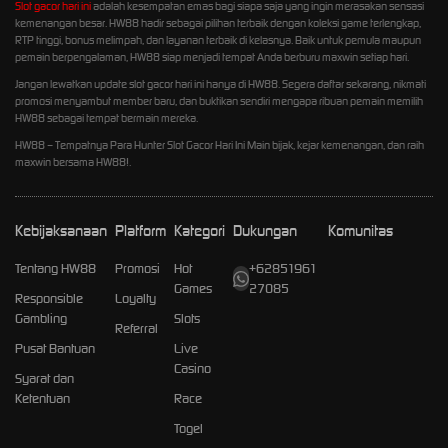
Slot gacor hari ini
adalah kesempatan emas bagi siapa saja yang ingin merasakan sensasi
kemenangan besar. HW88 hadir sebagai pilihan terbaik dengan koleksi game terlengkap,
RTP tinggi, bonus melimpah, dan layanan terbaik di kelasnya. Baik untuk pemula maupun
pemain berpengalaman, HW88 siap menjadi tempat Anda berburu maxwin setiap hari.
Jangan lewatkan update slot gacor hari ini hanya di HW88. Segera daftar sekarang, nikmati
promosi menyambut member baru, dan buktikan sendiri mengapa ribuan pemain memilih
HW88 sebagai tempat bermain mereka.
HW88 – Tempatnya Para Hunter Slot Gacor Hari Ini Main bijak, kejar kemenangan, dan raih
maxwin bersama HW88!.
Kebijaksanaan
Platform
Kategori
Dukungan
Komunitas
Tentang HW88
Promosi
Hot
+62851961
Games
27085
Responsible
Loyalty
Gambling
Slots
Referral
Pusat Bantuan
Live
Casino
Syarat dan
Ketentuan
Race
Togel