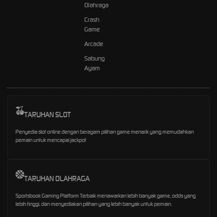
Olahraga
Crash
Game
Arcade
Sabung
Ayam
TARUHAN SLOT
Penyedia slot online dengan beragam pilihan game menarik yang memudahkan
pemain untuk mencapai jackpot
TARUHAN OLAHRAGA
Sportsbook Gaming Platform Terbaik menawarkan lebih banyak game, odds yang
lebih tinggi, dan menyediakan pilihan yang lebih banyak untuk pemain.