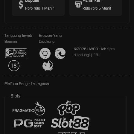
Deposit
Penarikan
Rata-rata 1 Menit
Rata-rata 5 Menit
Tanggung Jawab
Browser Yang
Bermain
Didukung
©2026 HW88. Hak cipta
dilindungi | 18+
Platform Penyedia Layanan
Slots