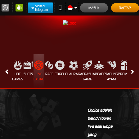
Main di
MASUK
DAFTAR
Telegram
HOT
SLOTS
LIVE
RACE
TOGEL
OLAHRAGA
CRASH
ARCADE
SABUNG
PROMOSI
GAMES
CASINO
GAME
AYAM
Choice adalah
brand hiburan
live asal Eropa
yang