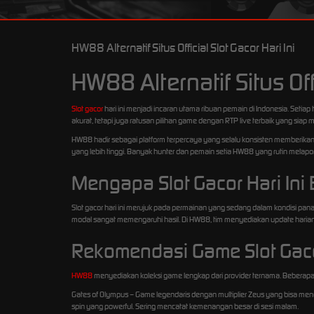
HW88 Alternatif Situs Official Slot Gacor Hari Ini
HW88 Alternatif Situs Offi
Slot gacor
hari ini menjadi incaran utama ribuan pemain di Indonesia. Seti
akurat, tetapi juga ratusan pilihan game dengan RTP live terbaik yang sia
HW88 hadir sebagai platform terpercaya yang selalu konsisten memberika
yang lebih tinggi. Banyak hunter dan pemain setia HW88 yang rutin melapor
Mengapa Slot Gacor Hari Ini 
Slot gacor hari ini merujuk pada permainan yang sedang dalam kondisi panas. 
modal sangat memengaruhi hasil. Di HW88, tim menyediakan update harian
Rekomendasi Game Slot Gaco
HW88
menyediakan koleksi game lengkap dari provider ternama. Beberapa j
Gates of Olympus – Game legendaris dengan multiplier Zeus yang bisa men
spin yang powerful. Sering mencatat kemenangan besar di sesi malam.