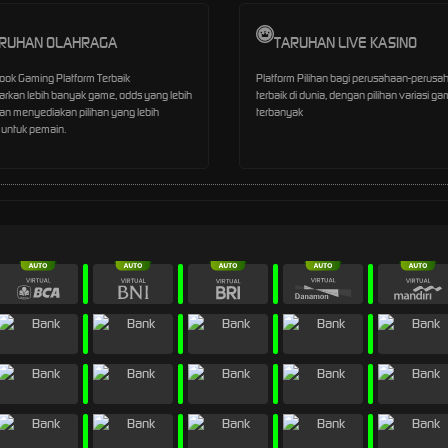
RUHAN OLAHRAGA
TARUHAN LIVE KASINO
ook Gaming Platform Terbaik
Platform Pilihan bagi perusahaan-perusa
kan lebih banyak game, odds yang lebih
terbaik di dunia, dengan pilihan variasi g
 dan menyediakan pilihan yang lebih
terbanyak
untuk pemain.