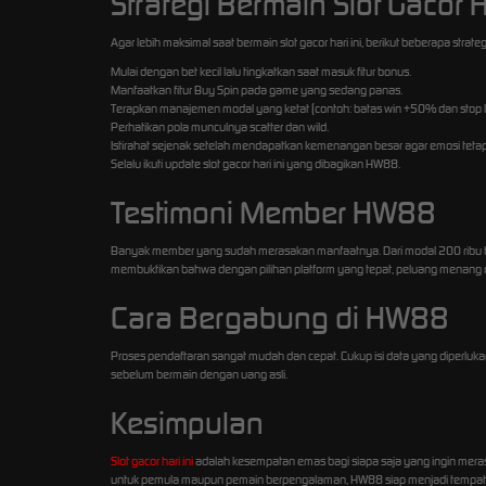
Strategi Bermain Slot Gacor 
Agar lebih maksimal saat bermain slot gacor hari ini, berikut beberapa str
Mulai dengan bet kecil lalu tingkatkan saat masuk fitur bonus.
Manfaatkan fitur Buy Spin pada game yang sedang panas.
Terapkan manajemen modal yang ketat (contoh: batas win +50% dan stop 
Perhatikan pola munculnya scatter dan wild.
Istirahat sejenak setelah mendapatkan kemenangan besar agar emosi tetap 
Selalu ikuti update slot gacor hari ini yang dibagikan HW88.
Testimoni Member HW88
Banyak member yang sudah merasakan manfaatnya. Dari modal 200 ribu bis
membuktikan bahwa dengan pilihan platform yang tepat, peluang menang me
Cara Bergabung di HW88
Proses pendaftaran sangat mudah dan cepat. Cukup isi data yang diperlukan
sebelum bermain dengan uang asli.
Kesimpulan
Slot gacor hari ini
adalah kesempatan emas bagi siapa saja yang ingin merasa
untuk pemula maupun pemain berpengalaman, HW88 siap menjadi tempat A