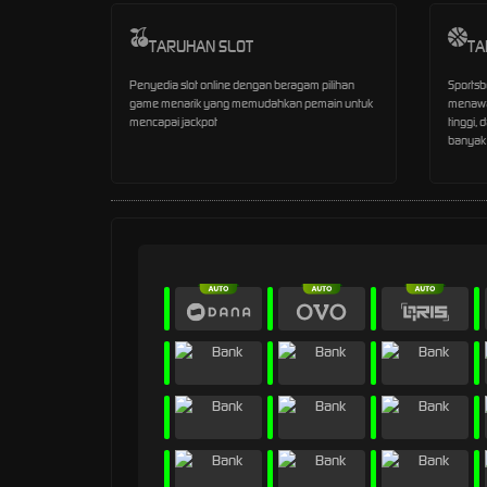
TARUHAN SLOT
TA
Penyedia slot online dengan beragam pilihan
Sportsb
game menarik yang memudahkan pemain untuk
menawar
mencapai jackpot
tinggi,
banyak 