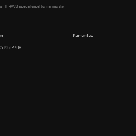
 memilih HW88 sebagai tempat bermain mereka.
an
Komunitas
85196127085